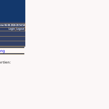
ime 06.08.2026 20:54:54
Login
Logout
artien: