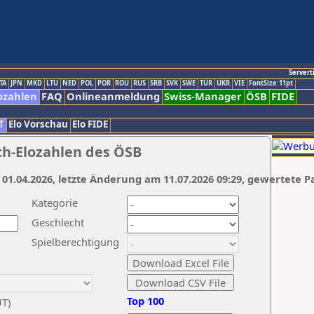
Servert
TA
JPN
MKD
LTU
NED
POL
POR
ROU
RUS
SRB
SVK
SWE
TUR
UKR
VIE
FontSize:11pt
ozahlen
FAQ
Onlineanmeldung
Swiss-Manager
ÖSB
FIDE
T
Elo Vorschau
Elo FIDE
ch-Elozahlen des ÖSB
 01.04.2026, letzte Änderung am 11.07.2026 09:29, gewertete P
Kategorie
Geschlecht
Spielberechtigung
Top 100
UT)