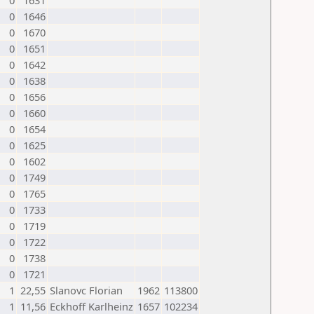
0
1631
0
1646
0
1670
0
1651
0
1642
0
1638
0
1656
0
1660
0
1654
0
1625
0
1602
0
1749
0
1765
0
1733
0
1719
0
1722
0
1738
0
1721
1
22,55
Slanovc Florian
1962
113800
1
11,56
Eckhoff Karlheinz
1657
102234