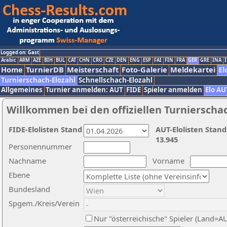
Logged on: Gast
Arabic
ARM
AZE
BIH
BUL
CAT
CHN
CRO
CZE
DEN
ENG
ESP
FAI
FIN
FRA
GER
GRE
INA
I
Home
TurnierDB
Meisterschaft
Foto-Galerie
Meldekartei
El
Turnierschach-Elozahl
Schnellschach-Elozahl
Allgemeines
Turnier anmelden: AUT
FIDE
Spieler anmelden
Elo AU
Willkommen bei den offiziellen Turnierscha
FIDE-Elolisten Stand
AUT-Elolisten Stand
13.945
Personennummer
Nachname
Vorname
Ebene
Bundesland
Spgem./Kreis/Verein
Nur "österreichische" Spieler (Land=A