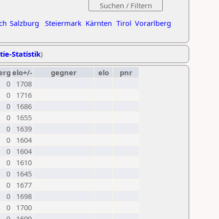
ch
Salzburg
Steiermark
Kärnten
Tirol
Vorarlberg
tie-Statistik
)
erg
elo+/-
gegner
elo
pnr
0
1708
0
1716
0
1686
0
1655
0
1639
0
1604
0
1604
0
1610
0
1645
0
1677
0
1698
0
1700
0
1699