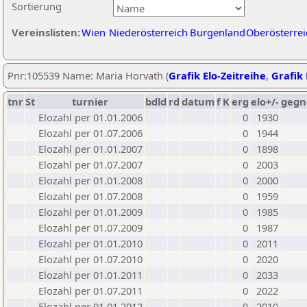
Sortierung
Vereinslisten:
Wien
Niederösterreich
Burgenland
Oberösterrei
Pnr:105539 Name: Maria Horvath (
Grafik Elo-Zeitreihe
,
Grafik 
tnr
St
turnier
bdld
rd
datum
f
K
erg
elo+/-
gegn
Elozahl per 01.01.2006
0
1930
Elozahl per 01.07.2006
0
1944
Elozahl per 01.01.2007
0
1898
Elozahl per 01.07.2007
0
2003
Elozahl per 01.01.2008
0
2000
Elozahl per 01.07.2008
0
1959
Elozahl per 01.01.2009
0
1985
Elozahl per 01.07.2009
0
1987
Elozahl per 01.01.2010
0
2011
Elozahl per 01.07.2010
0
2020
Elozahl per 01.01.2011
0
2033
Elozahl per 01.07.2011
0
2022
Elozahl per 01.01.2012
0
2010