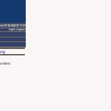
ime 07.08.2026 07:11:31
Login
Logout
artien: