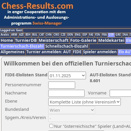
Logged on: Gast
Arabic
ARM
AZE
BIH
BUL
CAT
CHN
CRO
CZE
DEN
ENG
ESP
FAI
FIN
FRA
GER
GRE
INA
I
Home
TurnierDB
Meisterschaft
Foto-Galerie
Meldekartei
El
Turnierschach-Elozahl
Schnellschach-Elozahl
Allgemeines
Turnier anmelden: AUT
FIDE
Spieler anmelden
Elo AU
Willkommen bei den offiziellen Turnierscha
FIDE-Elolisten Stand
AUT-Elolisten Stand
8.601
Personennummer
Nachname
Vorname
Ebene
Bundesland
Spgem./Kreis/Verein
Nur "österreichische" Spieler (Land=A