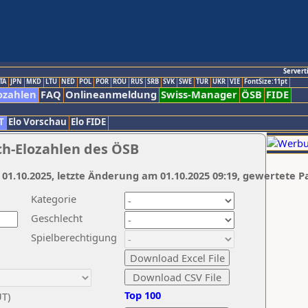
Servert
TA
JPN
MKD
LTU
NED
POL
POR
ROU
RUS
SRB
SVK
SWE
TUR
UKR
VIE
FontSize:11pt
ozahlen
FAQ
Onlineanmeldung
Swiss-Manager
ÖSB
FIDE
T
Elo Vorschau
Elo FIDE
ch-Elozahlen des ÖSB
 01.10.2025, letzte Änderung am 01.10.2025 09:19, gewertete P
Kategorie
Geschlecht
Spielberechtigung
Top 100
UT)