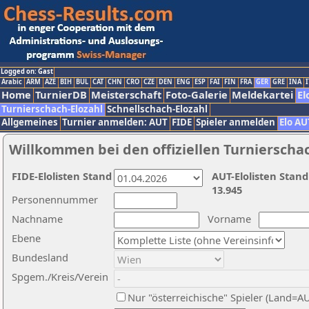
Logged on: Gast
Arabic
ARM
AZE
BIH
BUL
CAT
CHN
CRO
CZE
DEN
ENG
ESP
FAI
FIN
FRA
GER
GRE
INA
I
Home
TurnierDB
Meisterschaft
Foto-Galerie
Meldekartei
El
Turnierschach-Elozahl
Schnellschach-Elozahl
Allgemeines
Turnier anmelden: AUT
FIDE
Spieler anmelden
Elo AU
Willkommen bei den offiziellen Turnierscha
FIDE-Elolisten Stand
AUT-Elolisten Stand
13.945
Personennummer
Nachname
Vorname
Ebene
Bundesland
Spgem./Kreis/Verein
Nur "österreichische" Spieler (Land=A