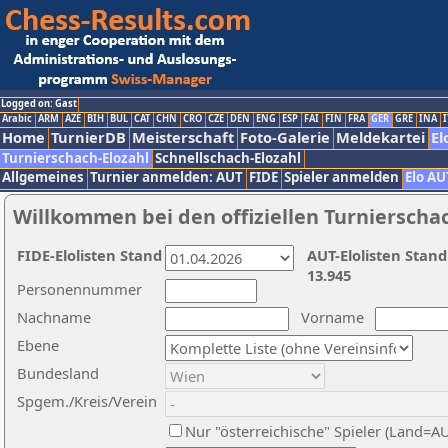
Logged on: Gast
Arabic
ARM
AZE
BIH
BUL
CAT
CHN
CRO
CZE
DEN
ENG
ESP
FAI
FIN
FRA
GER
GRE
INA
I
Home
TurnierDB
Meisterschaft
Foto-Galerie
Meldekartei
El
Turnierschach-Elozahl
Schnellschach-Elozahl
Allgemeines
Turnier anmelden: AUT
FIDE
Spieler anmelden
Elo AU
Willkommen bei den offiziellen Turnierscha
FIDE-Elolisten Stand
AUT-Elolisten Stand
13.945
Personennummer
Nachname
Vorname
Ebene
Bundesland
Spgem./Kreis/Verein
Nur "österreichische" Spieler (Land=A