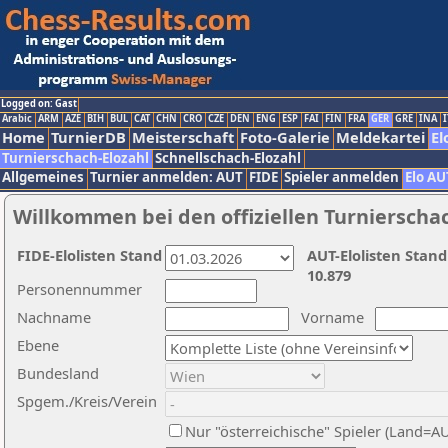
Logged on: Gast
Arabic
ARM
AZE
BIH
BUL
CAT
CHN
CRO
CZE
DEN
ENG
ESP
FAI
FIN
FRA
GER
GRE
INA
I
Home
TurnierDB
Meisterschaft
Foto-Galerie
Meldekartei
El
Turnierschach-Elozahl
Schnellschach-Elozahl
Allgemeines
Turnier anmelden: AUT
FIDE
Spieler anmelden
Elo AU
Willkommen bei den offiziellen Turnierscha
FIDE-Elolisten Stand
AUT-Elolisten Stand
10.879
Personennummer
Nachname
Vorname
Ebene
Bundesland
Spgem./Kreis/Verein
Nur "österreichische" Spieler (Land=A