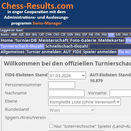
Logged on: Gast
Arabic
ARM
AZE
BIH
BUL
CAT
CHN
CRO
CZE
DEN
ENG
ESP
FAI
FIN
FRA
GER
GRE
INA
I
Home
TurnierDB
Meisterschaft
Foto-Galerie
Meldekartei
El
Turnierschach-Elozahl
Schnellschach-Elozahl
Allgemeines
Turnier anmelden: AUT
FIDE
Spieler anmelden
Elo AU
Willkommen bei den offiziellen Turnierscha
FIDE-Elolisten Stand
AUT-Elolisten Stand
10.879
Personennummer
Nachname
Vorname
Ebene
Bundesland
Spgem./Kreis/Verein
Nur "österreichische" Spieler (Land=A