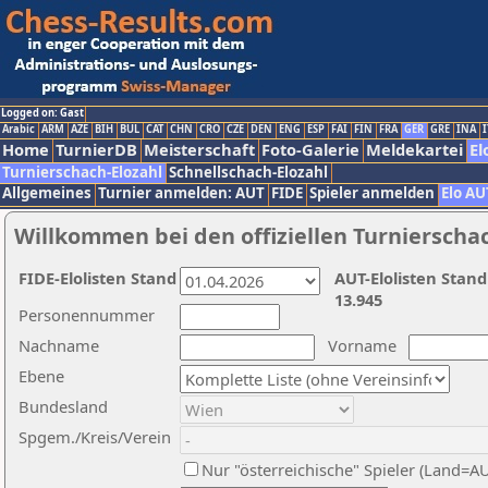
Logged on: Gast
Arabic
ARM
AZE
BIH
BUL
CAT
CHN
CRO
CZE
DEN
ENG
ESP
FAI
FIN
FRA
GER
GRE
INA
I
Home
TurnierDB
Meisterschaft
Foto-Galerie
Meldekartei
El
Turnierschach-Elozahl
Schnellschach-Elozahl
Allgemeines
Turnier anmelden: AUT
FIDE
Spieler anmelden
Elo AU
Willkommen bei den offiziellen Turnierscha
FIDE-Elolisten Stand
AUT-Elolisten Stand
13.945
Personennummer
Nachname
Vorname
Ebene
Bundesland
Spgem./Kreis/Verein
Nur "österreichische" Spieler (Land=A