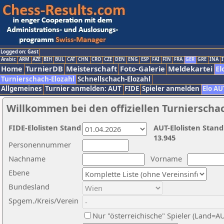
Logged on: Gast
Arabic
ARM
AZE
BIH
BUL
CAT
CHN
CRO
CZE
DEN
ENG
ESP
FAI
FIN
FRA
GER
GRE
INA
I
Home
TurnierDB
Meisterschaft
Foto-Galerie
Meldekartei
El
Turnierschach-Elozahl
Schnellschach-Elozahl
Allgemeines
Turnier anmelden: AUT
FIDE
Spieler anmelden
Elo AU
Willkommen bei den offiziellen Turnierscha
FIDE-Elolisten Stand
AUT-Elolisten Stand
13.945
Personennummer
Nachname
Vorname
Ebene
Bundesland
Spgem./Kreis/Verein
Nur "österreichische" Spieler (Land=A