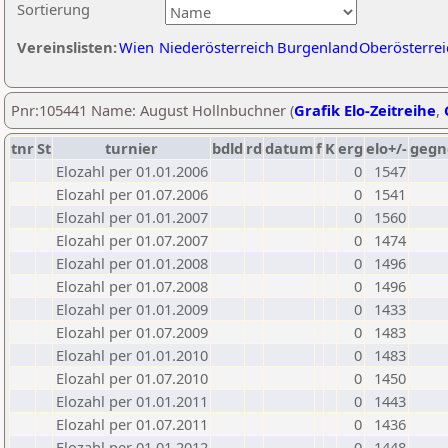
Sortierung
Vereinslisten:
Wien
Niederösterreich
Burgenland
Oberösterrei
Pnr:105441 Name: August Hollnbuchner (
Grafik Elo-Zeitreihe
,
tnr
St
turnier
bdld
rd
datum
f
K
erg
elo+/-
gegn
Elozahl per 01.01.2006
0
1547
Elozahl per 01.07.2006
0
1541
Elozahl per 01.01.2007
0
1560
Elozahl per 01.07.2007
0
1474
Elozahl per 01.01.2008
0
1496
Elozahl per 01.07.2008
0
1496
Elozahl per 01.01.2009
0
1433
Elozahl per 01.07.2009
0
1483
Elozahl per 01.01.2010
0
1483
Elozahl per 01.07.2010
0
1450
Elozahl per 01.01.2011
0
1443
Elozahl per 01.07.2011
0
1436
Elozahl per 01.01.2012
0
1448