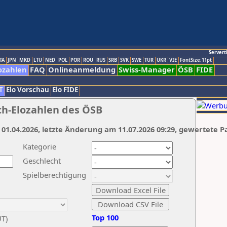
Servert
TA
JPN
MKD
LTU
NED
POL
POR
ROU
RUS
SRB
SVK
SWE
TUR
UKR
VIE
FontSize:11pt
ozahlen
FAQ
Onlineanmeldung
Swiss-Manager
ÖSB
FIDE
T
Elo Vorschau
Elo FIDE
ch-Elozahlen des ÖSB
 01.04.2026, letzte Änderung am 11.07.2026 09:29, gewertete P
Kategorie
Geschlecht
Spielberechtigung
Top 100
UT)