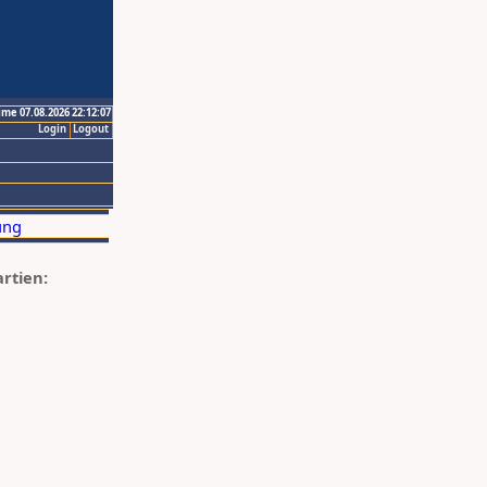
ime 07.08.2026 22:12:07
Login
Logout
artien: