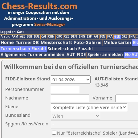
Logged on: Gast
Arabic
ARM
AZE
BIH
BUL
CAT
CHN
CRO
CZE
DEN
ENG
ESP
FAI
FIN
FRA
GER
GRE
INA
I
Home
TurnierDB
Meisterschaft
Foto-Galerie
Meldekartei
El
Turnierschach-Elozahl
Schnellschach-Elozahl
Allgemeines
Turnier anmelden: AUT
FIDE
Spieler anmelden
Elo AU
Willkommen bei den offiziellen Turnierscha
FIDE-Elolisten Stand
AUT-Elolisten Stand
13.945
Personennummer
Nachname
Vorname
Ebene
Bundesland
Spgem./Kreis/Verein
Nur "österreichische" Spieler (Land=A