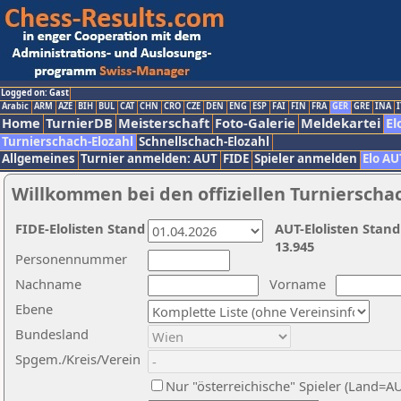
Logged on: Gast
Arabic
ARM
AZE
BIH
BUL
CAT
CHN
CRO
CZE
DEN
ENG
ESP
FAI
FIN
FRA
GER
GRE
INA
I
Home
TurnierDB
Meisterschaft
Foto-Galerie
Meldekartei
El
Turnierschach-Elozahl
Schnellschach-Elozahl
Allgemeines
Turnier anmelden: AUT
FIDE
Spieler anmelden
Elo AU
Willkommen bei den offiziellen Turnierscha
FIDE-Elolisten Stand
AUT-Elolisten Stand
13.945
Personennummer
Nachname
Vorname
Ebene
Bundesland
Spgem./Kreis/Verein
Nur "österreichische" Spieler (Land=A