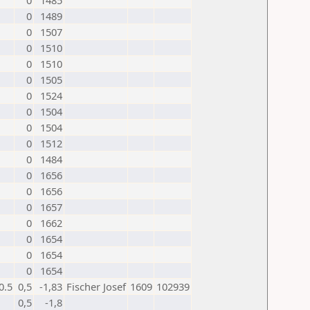
0
1485
0
1489
0
1507
0
1510
0
1510
0
1505
0
1524
0
1504
0
1504
0
1512
0
1484
0
1656
0
1656
0
1657
0
1662
0
1654
0
1654
0
1654
0.5
0,5
-1,83
Fischer Josef
1609
102939
0,5
-1,8