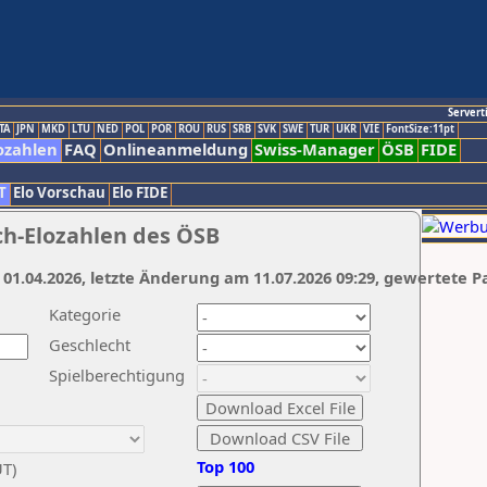
Servert
TA
JPN
MKD
LTU
NED
POL
POR
ROU
RUS
SRB
SVK
SWE
TUR
UKR
VIE
FontSize:11pt
ozahlen
FAQ
Onlineanmeldung
Swiss-Manager
ÖSB
FIDE
T
Elo Vorschau
Elo FIDE
ch-Elozahlen des ÖSB
 01.04.2026, letzte Änderung am 11.07.2026 09:29, gewertete P
Kategorie
Geschlecht
Spielberechtigung
Top 100
UT)