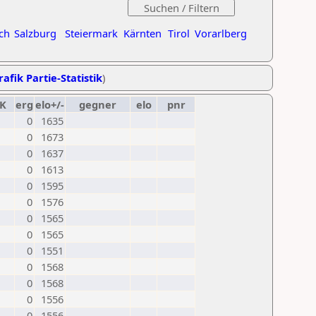
ch
Salzburg
Steiermark
Kärnten
Tirol
Vorarlberg
rafik Partie-Statistik
)
K
erg
elo+/-
gegner
elo
pnr
0
1635
0
1673
0
1637
0
1613
0
1595
0
1576
0
1565
0
1565
0
1551
0
1568
0
1568
0
1556
0
1556