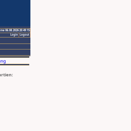
ime 06.08.2026 20:49:15
Login
Logout
artien: