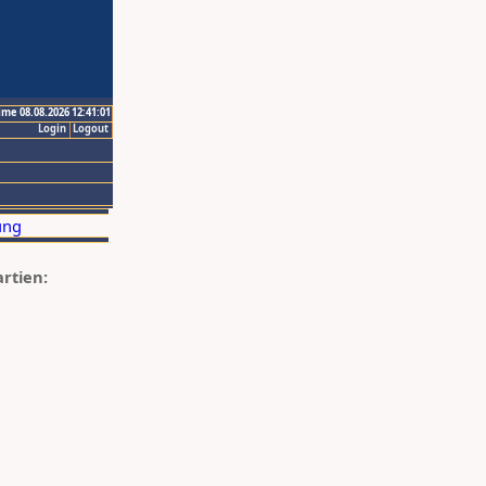
ime 08.08.2026 12:41:01
Login
Logout
artien: