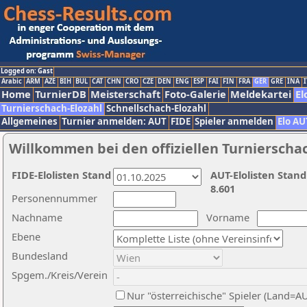
Logged on: Gast
Arabic
ARM
AZE
BIH
BUL
CAT
CHN
CRO
CZE
DEN
ENG
ESP
FAI
FIN
FRA
GER
GRE
INA
I
Home
TurnierDB
Meisterschaft
Foto-Galerie
Meldekartei
El
Turnierschach-Elozahl
Schnellschach-Elozahl
Allgemeines
Turnier anmelden: AUT
FIDE
Spieler anmelden
Elo AU
Willkommen bei den offiziellen Turnierscha
FIDE-Elolisten Stand
AUT-Elolisten Stand
8.601
Personennummer
Nachname
Vorname
Ebene
Bundesland
Spgem./Kreis/Verein
Nur "österreichische" Spieler (Land=A