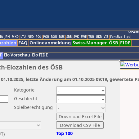
Servert
TA
JPN
MKD
LTU
NED
POL
POR
ROU
RUS
SRB
SVK
SWE
TUR
UKR
VIE
FontSize:11pt
ozahlen
FAQ
Onlineanmeldung
Swiss-Manager
ÖSB
FIDE
T
Elo Vorschau
Elo FIDE
ch-Elozahlen des ÖSB
 01.10.2025, letzte Änderung am 01.10.2025 09:19, gewertete P
Kategorie
Geschlecht
Spielberechtigung
Top 100
UT)