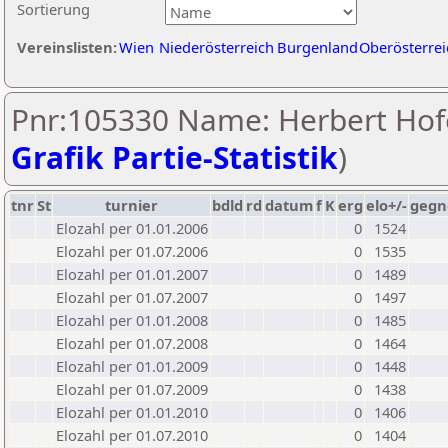
Sortierung
Vereinslisten:
Wien
Niederösterreich
Burgenland
Oberösterrei
Pnr:105330 Name: Herbert Hofe
Grafik Partie-Statistik
)
tnr
St
turnier
bdld
rd
datum
f
K
erg
elo+/-
gegn
Elozahl per 01.01.2006
0
1524
Elozahl per 01.07.2006
0
1535
Elozahl per 01.01.2007
0
1489
Elozahl per 01.07.2007
0
1497
Elozahl per 01.01.2008
0
1485
Elozahl per 01.07.2008
0
1464
Elozahl per 01.01.2009
0
1448
Elozahl per 01.07.2009
0
1438
Elozahl per 01.01.2010
0
1406
Elozahl per 01.07.2010
0
1404