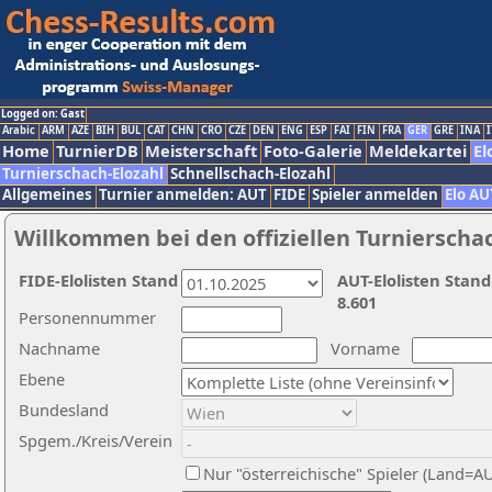
Logged on: Gast
Arabic
ARM
AZE
BIH
BUL
CAT
CHN
CRO
CZE
DEN
ENG
ESP
FAI
FIN
FRA
GER
GRE
INA
I
Home
TurnierDB
Meisterschaft
Foto-Galerie
Meldekartei
El
Turnierschach-Elozahl
Schnellschach-Elozahl
Allgemeines
Turnier anmelden: AUT
FIDE
Spieler anmelden
Elo AU
Willkommen bei den offiziellen Turnierscha
FIDE-Elolisten Stand
AUT-Elolisten Stand
8.601
Personennummer
Nachname
Vorname
Ebene
Bundesland
Spgem./Kreis/Verein
Nur "österreichische" Spieler (Land=A