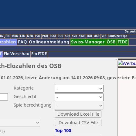
Servert
TA
JPN
MKD
LTU
NED
POL
POR
ROU
RUS
SRB
SVK
SWE
TUR
UKR
VIE
FontSize:11pt
ozahlen
FAQ
Onlineanmeldung
Swiss-Manager
ÖSB
FIDE
T
Elo Vorschau
Elo FIDE
ch-Elozahlen des ÖSB
 01.01.2026, letzte Änderung am 14.01.2026 09:08, gewertete P
Kategorie
Geschlecht
Spielberechtigung
Top 100
UT)