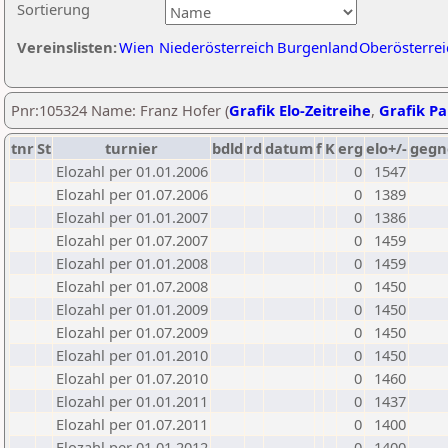
Sortierung
Vereinslisten:
Wien
Niederösterreich
Burgenland
Oberösterrei
Pnr:105324 Name: Franz Hofer (
Grafik Elo-Zeitreihe
,
Grafik Par
tnr
St
turnier
bdld
rd
datum
f
K
erg
elo+/-
gegn
Elozahl per 01.01.2006
0
1547
Elozahl per 01.07.2006
0
1389
Elozahl per 01.01.2007
0
1386
Elozahl per 01.07.2007
0
1459
Elozahl per 01.01.2008
0
1459
Elozahl per 01.07.2008
0
1450
Elozahl per 01.01.2009
0
1450
Elozahl per 01.07.2009
0
1450
Elozahl per 01.01.2010
0
1450
Elozahl per 01.07.2010
0
1460
Elozahl per 01.01.2011
0
1437
Elozahl per 01.07.2011
0
1400
Elozahl per 01.01.2012
0
1400