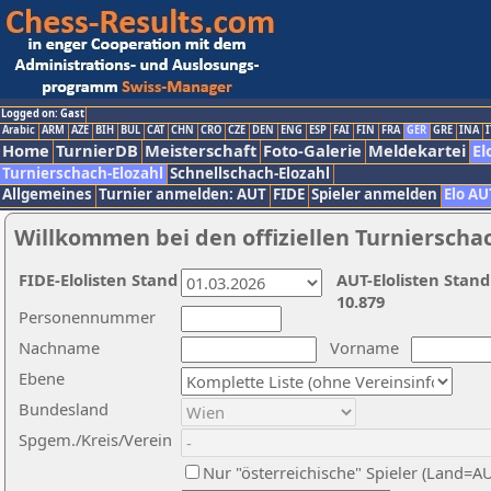
Logged on: Gast
Arabic
ARM
AZE
BIH
BUL
CAT
CHN
CRO
CZE
DEN
ENG
ESP
FAI
FIN
FRA
GER
GRE
INA
I
Home
TurnierDB
Meisterschaft
Foto-Galerie
Meldekartei
El
Turnierschach-Elozahl
Schnellschach-Elozahl
Allgemeines
Turnier anmelden: AUT
FIDE
Spieler anmelden
Elo AU
Willkommen bei den offiziellen Turnierscha
FIDE-Elolisten Stand
AUT-Elolisten Stand
10.879
Personennummer
Nachname
Vorname
Ebene
Bundesland
Spgem./Kreis/Verein
Nur "österreichische" Spieler (Land=A