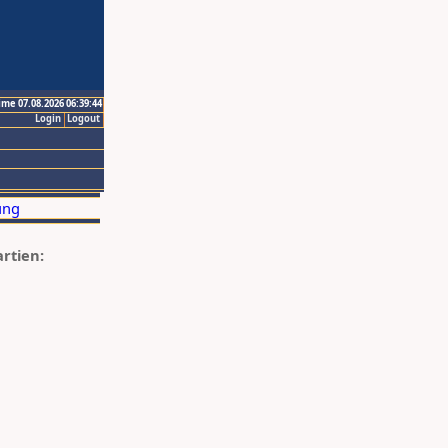
ime 07.08.2026 06:39:44
Login
Logout
artien: