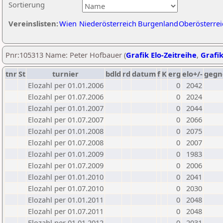
Sortierung
Vereinslisten:
Wien
Niederösterreich
Burgenland
Oberösterrei
Pnr:105313 Name: Peter Hofbauer (
Grafik Elo-Zeitreihe
,
Grafik
tnr
St
turnier
bdld
rd
datum
f
K
erg
elo+/-
gegn
Elozahl per 01.01.2006
0
2042
Elozahl per 01.07.2006
0
2024
Elozahl per 01.01.2007
0
2044
Elozahl per 01.07.2007
0
2066
Elozahl per 01.01.2008
0
2075
Elozahl per 01.07.2008
0
2007
Elozahl per 01.01.2009
0
1983
Elozahl per 01.07.2009
0
2006
Elozahl per 01.01.2010
0
2041
Elozahl per 01.07.2010
0
2030
Elozahl per 01.01.2011
0
2048
Elozahl per 01.07.2011
0
2048
Elozahl per 01.01.2012
0
2031