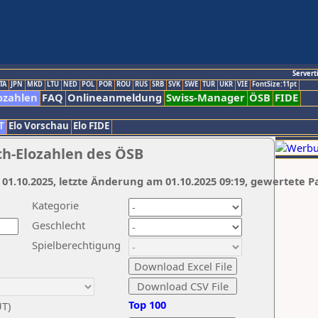
Servert
TA
JPN
MKD
LTU
NED
POL
POR
ROU
RUS
SRB
SVK
SWE
TUR
UKR
VIE
FontSize:11pt
ozahlen
FAQ
Onlineanmeldung
Swiss-Manager
ÖSB
FIDE
T
Elo Vorschau
Elo FIDE
ch-Elozahlen des ÖSB
 01.10.2025, letzte Änderung am 01.10.2025 09:19, gewertete P
Kategorie
Geschlecht
Spielberechtigung
Top 100
UT)