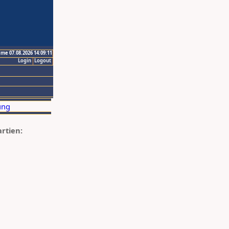
ime 07.08.2026 14:09:11
Login
Logout
artien: