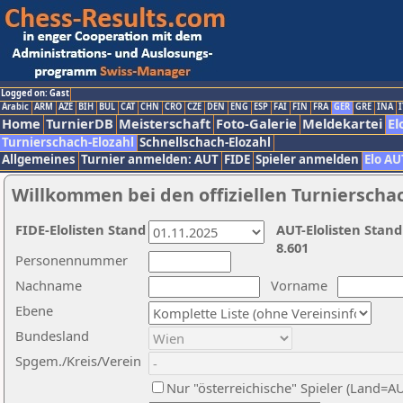
Logged on: Gast
Arabic
ARM
AZE
BIH
BUL
CAT
CHN
CRO
CZE
DEN
ENG
ESP
FAI
FIN
FRA
GER
GRE
INA
I
Home
TurnierDB
Meisterschaft
Foto-Galerie
Meldekartei
El
Turnierschach-Elozahl
Schnellschach-Elozahl
Allgemeines
Turnier anmelden: AUT
FIDE
Spieler anmelden
Elo AU
Willkommen bei den offiziellen Turnierscha
FIDE-Elolisten Stand
AUT-Elolisten Stand
8.601
Personennummer
Nachname
Vorname
Ebene
Bundesland
Spgem./Kreis/Verein
Nur "österreichische" Spieler (Land=A