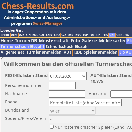
Logged on: Gast
Arabic
ARM
AZE
BIH
BUL
CAT
CHN
CRO
CZE
DEN
ENG
ESP
FAI
FIN
FRA
GER
GRE
INA
I
Home
TurnierDB
Meisterschaft
Foto-Galerie
Meldekartei
El
Turnierschach-Elozahl
Schnellschach-Elozahl
Allgemeines
Turnier anmelden: AUT
FIDE
Spieler anmelden
Elo AU
Willkommen bei den offiziellen Turnierscha
FIDE-Elolisten Stand
AUT-Elolisten Stand
10.879
Personennummer
Nachname
Vorname
Ebene
Bundesland
Spgem./Kreis/Verein
Nur "österreichische" Spieler (Land=A