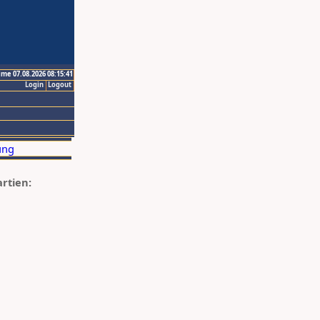
ime 07.08.2026 08:15:41
Login
Logout
artien: