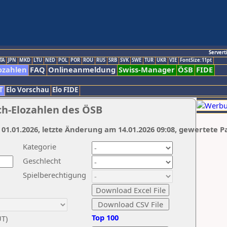
Servert
TA
JPN
MKD
LTU
NED
POL
POR
ROU
RUS
SRB
SVK
SWE
TUR
UKR
VIE
FontSize:11pt
ozahlen
FAQ
Onlineanmeldung
Swiss-Manager
ÖSB
FIDE
T
Elo Vorschau
Elo FIDE
ch-Elozahlen des ÖSB
 01.01.2026, letzte Änderung am 14.01.2026 09:08, gewertete P
Kategorie
Geschlecht
Spielberechtigung
Top 100
UT)