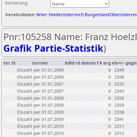
Sortierung
Vereinslisten:
Wien
Niederösterreich
Burgenland
Oberösterrei
Pnr:105258 Name: Franz Hoelzl
Grafik Partie-Statistik
)
tnr
St
turnier
bdld
rd
datum
f
K
erg
elo+/-
gegn
Elozahl per 01.01.2006
0
2349
Elozahl per 01.07.2006
0
2338
Elozahl per 01.01.2007
0
2335
Elozahl per 01.07.2007
0
2343
Elozahl per 01.01.2008
0
2356
Elozahl per 01.07.2008
0
2359
Elozahl per 01.01.2009
0
2338
Elozahl per 01.07.2009
0
2341
Elozahl per 01.01.2010
0
2311
Elozahl per 01.07.2010
0
2312