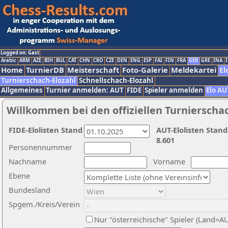
Logged on: Gast
Arabic
ARM
AZE
BIH
BUL
CAT
CHN
CRO
CZE
DEN
ENG
ESP
FAI
FIN
FRA
GER
GRE
INA
I
Home
TurnierDB
Meisterschaft
Foto-Galerie
Meldekartei
El
Turnierschach-Elozahl
Schnellschach-Elozahl
Allgemeines
Turnier anmelden: AUT
FIDE
Spieler anmelden
Elo AU
Willkommen bei den offiziellen Turnierscha
FIDE-Elolisten Stand
AUT-Elolisten Stand
8.601
Personennummer
Nachname
Vorname
Ebene
Bundesland
Spgem./Kreis/Verein
Nur "österreichische" Spieler (Land=A