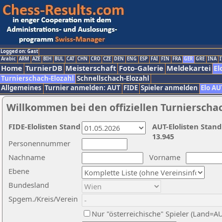
Logged on: Gast
Arabic
ARM
AZE
BIH
BUL
CAT
CHN
CRO
CZE
DEN
ENG
ESP
FAI
FIN
FRA
GER
GRE
INA
I
Home
TurnierDB
Meisterschaft
Foto-Galerie
Meldekartei
El
Turnierschach-Elozahl
Schnellschach-Elozahl
Allgemeines
Turnier anmelden: AUT
FIDE
Spieler anmelden
Elo AU
Willkommen bei den offiziellen Turnierscha
FIDE-Elolisten Stand
AUT-Elolisten Stand
13.945
Personennummer
Nachname
Vorname
Ebene
Bundesland
Spgem./Kreis/Verein
Nur "österreichische" Spieler (Land=A