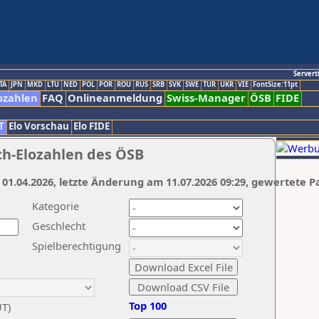
Servert
TA
JPN
MKD
LTU
NED
POL
POR
ROU
RUS
SRB
SVK
SWE
TUR
UKR
VIE
FontSize:11pt
ozahlen
FAQ
Onlineanmeldung
Swiss-Manager
ÖSB
FIDE
T
Elo Vorschau
Elo FIDE
ch-Elozahlen des ÖSB
 01.04.2026, letzte Änderung am 11.07.2026 09:29, gewertete P
Kategorie
Geschlecht
Spielberechtigung
Top 100
UT)