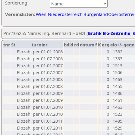
Sortierung
Vereinslisten:
Wien
Niederösterreich
Burgenland
Oberösterrei
Pnr:105255 Name: Ing. Bernhard Hoelzl (
Grafik Elo-Zeitreihe
,
G
tnr
St
turnier
bdld
rd
datum
f
K
erg
elo+/-
gegn
Elozahl per 01.01.2006
0
1382
Elozahl per 01.07.2006
0
1333
Elozahl per 01.01.2007
0
1513
Elozahl per 01.07.2007
0
1506
Elozahl per 01.01.2008
0
1463
Elozahl per 01.07.2008
0
1455
Elozahl per 01.01.2009
0
1486
Elozahl per 01.07.2009
0
1461
Elozahl per 01.01.2010
0
1463
Elozahl per 01.07.2010
0
1523
Elozahl per 01.01.2011
0
1485
Elozahl per 01.07.2011
0
1529
Elozahl per 01.01.2012
0
1514