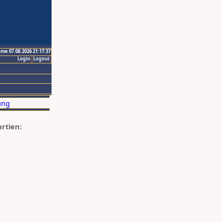
ime 07.08.2026 21:17:37
Login
Logout
artien: