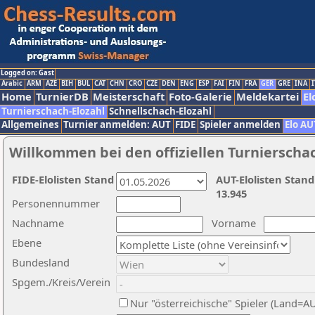
Logged on: Gast
Arabic
ARM
AZE
BIH
BUL
CAT
CHN
CRO
CZE
DEN
ENG
ESP
FAI
FIN
FRA
GER
GRE
INA
I
Home
TurnierDB
Meisterschaft
Foto-Galerie
Meldekartei
El
Turnierschach-Elozahl
Schnellschach-Elozahl
Allgemeines
Turnier anmelden: AUT
FIDE
Spieler anmelden
Elo AU
Willkommen bei den offiziellen Turnierscha
FIDE-Elolisten Stand
AUT-Elolisten Stand
13.945
Personennummer
Nachname
Vorname
Ebene
Bundesland
Spgem./Kreis/Verein
Nur "österreichische" Spieler (Land=A