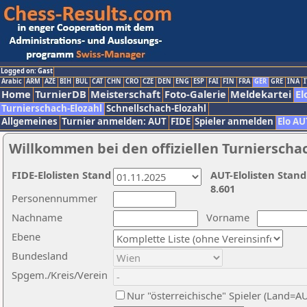
Logged on: Gast
Arabic
ARM
AZE
BIH
BUL
CAT
CHN
CRO
CZE
DEN
ENG
ESP
FAI
FIN
FRA
GER
GRE
INA
I
Home
TurnierDB
Meisterschaft
Foto-Galerie
Meldekartei
El
Turnierschach-Elozahl
Schnellschach-Elozahl
Allgemeines
Turnier anmelden: AUT
FIDE
Spieler anmelden
Elo AU
Willkommen bei den offiziellen Turnierscha
FIDE-Elolisten Stand
AUT-Elolisten Stand
8.601
Personennummer
Nachname
Vorname
Ebene
Bundesland
Spgem./Kreis/Verein
Nur "österreichische" Spieler (Land=A