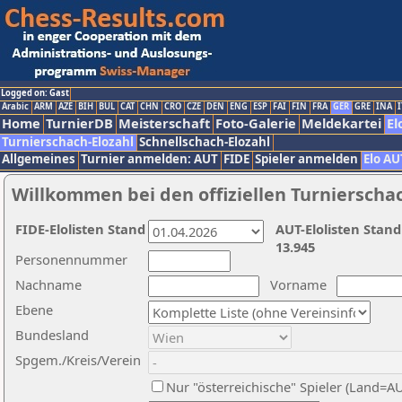
Logged on: Gast
Arabic
ARM
AZE
BIH
BUL
CAT
CHN
CRO
CZE
DEN
ENG
ESP
FAI
FIN
FRA
GER
GRE
INA
I
Home
TurnierDB
Meisterschaft
Foto-Galerie
Meldekartei
El
Turnierschach-Elozahl
Schnellschach-Elozahl
Allgemeines
Turnier anmelden: AUT
FIDE
Spieler anmelden
Elo AU
Willkommen bei den offiziellen Turnierscha
FIDE-Elolisten Stand
AUT-Elolisten Stand
13.945
Personennummer
Nachname
Vorname
Ebene
Bundesland
Spgem./Kreis/Verein
Nur "österreichische" Spieler (Land=A