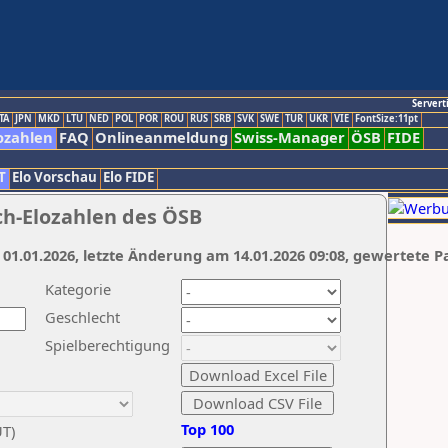
Servert
TA
JPN
MKD
LTU
NED
POL
POR
ROU
RUS
SRB
SVK
SWE
TUR
UKR
VIE
FontSize:11pt
ozahlen
FAQ
Onlineanmeldung
Swiss-Manager
ÖSB
FIDE
T
Elo Vorschau
Elo FIDE
ch-Elozahlen des ÖSB
 01.01.2026, letzte Änderung am 14.01.2026 09:08, gewertete P
Kategorie
Geschlecht
Spielberechtigung
Top 100
UT)