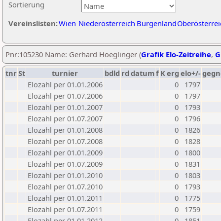
Sortierung
Vereinslisten:
Wien
Niederösterreich
Burgenland
Oberösterrei
Pnr:105230 Name: Gerhard Hoeglinger (
Grafik Elo-Zeitreihe
,
G
tnr
St
turnier
bdld
rd
datum
f
K
erg
elo+/-
gegn
Elozahl per 01.01.2006
0
1797
Elozahl per 01.07.2006
0
1797
Elozahl per 01.01.2007
0
1793
Elozahl per 01.07.2007
0
1796
Elozahl per 01.01.2008
0
1826
Elozahl per 01.07.2008
0
1828
Elozahl per 01.01.2009
0
1800
Elozahl per 01.07.2009
0
1831
Elozahl per 01.01.2010
0
1803
Elozahl per 01.07.2010
0
1793
Elozahl per 01.01.2011
0
1775
Elozahl per 01.07.2011
0
1759
Elozahl per 01.01.2012
0
1851