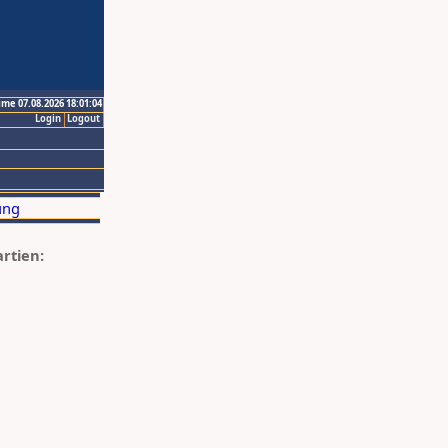
ime 07.08.2026 18:01:04
Login
Logout
artien: