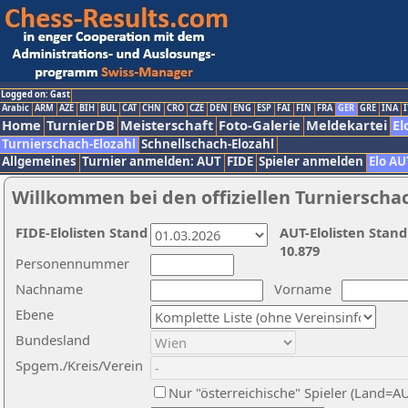
Logged on: Gast
Arabic
ARM
AZE
BIH
BUL
CAT
CHN
CRO
CZE
DEN
ENG
ESP
FAI
FIN
FRA
GER
GRE
INA
I
Home
TurnierDB
Meisterschaft
Foto-Galerie
Meldekartei
El
Turnierschach-Elozahl
Schnellschach-Elozahl
Allgemeines
Turnier anmelden: AUT
FIDE
Spieler anmelden
Elo AU
Willkommen bei den offiziellen Turnierscha
FIDE-Elolisten Stand
AUT-Elolisten Stand
10.879
Personennummer
Nachname
Vorname
Ebene
Bundesland
Spgem./Kreis/Verein
Nur "österreichische" Spieler (Land=A