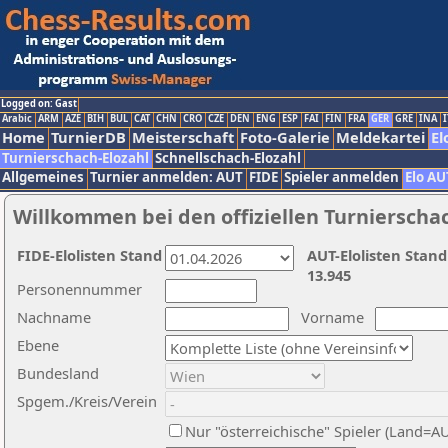
Logged on: Gast
Arabic
ARM
AZE
BIH
BUL
CAT
CHN
CRO
CZE
DEN
ENG
ESP
FAI
FIN
FRA
GER
GRE
INA
I
Home
TurnierDB
Meisterschaft
Foto-Galerie
Meldekartei
El
Turnierschach-Elozahl
Schnellschach-Elozahl
Allgemeines
Turnier anmelden: AUT
FIDE
Spieler anmelden
Elo AU
Willkommen bei den offiziellen Turnierscha
FIDE-Elolisten Stand
AUT-Elolisten Stand
13.945
Personennummer
Nachname
Vorname
Ebene
Bundesland
Spgem./Kreis/Verein
Nur "österreichische" Spieler (Land=A