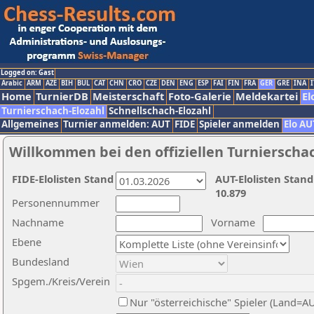
Logged on: Gast
Arabic
ARM
AZE
BIH
BUL
CAT
CHN
CRO
CZE
DEN
ENG
ESP
FAI
FIN
FRA
GER
GRE
INA
I
Home
TurnierDB
Meisterschaft
Foto-Galerie
Meldekartei
El
Turnierschach-Elozahl
Schnellschach-Elozahl
Allgemeines
Turnier anmelden: AUT
FIDE
Spieler anmelden
Elo AU
Willkommen bei den offiziellen Turnierscha
FIDE-Elolisten Stand
AUT-Elolisten Stand
10.879
Personennummer
Nachname
Vorname
Ebene
Bundesland
Spgem./Kreis/Verein
Nur "österreichische" Spieler (Land=A