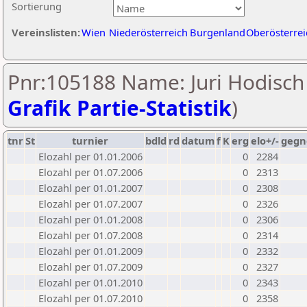
Sortierung
Vereinslisten:
Wien
Niederösterreich
Burgenland
Oberösterrei
Pnr:105188 Name: Juri Hodisch 
Grafik Partie-Statistik
)
tnr
St
turnier
bdld
rd
datum
f
K
erg
elo+/-
gegn
Elozahl per 01.01.2006
0
2284
Elozahl per 01.07.2006
0
2313
Elozahl per 01.01.2007
0
2308
Elozahl per 01.07.2007
0
2326
Elozahl per 01.01.2008
0
2306
Elozahl per 01.07.2008
0
2314
Elozahl per 01.01.2009
0
2332
Elozahl per 01.07.2009
0
2327
Elozahl per 01.01.2010
0
2343
Elozahl per 01.07.2010
0
2358