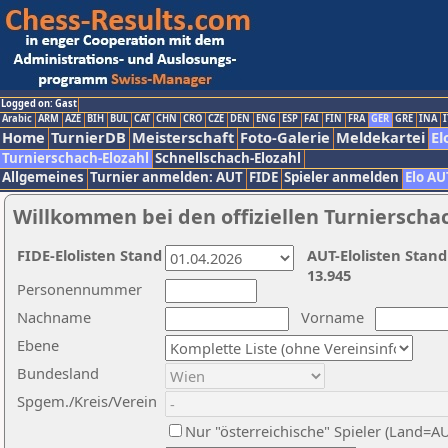
Logged on: Gast
Arabic
ARM
AZE
BIH
BUL
CAT
CHN
CRO
CZE
DEN
ENG
ESP
FAI
FIN
FRA
GER
GRE
INA
I
Home
TurnierDB
Meisterschaft
Foto-Galerie
Meldekartei
El
Turnierschach-Elozahl
Schnellschach-Elozahl
Allgemeines
Turnier anmelden: AUT
FIDE
Spieler anmelden
Elo AU
Willkommen bei den offiziellen Turnierscha
FIDE-Elolisten Stand
AUT-Elolisten Stand
13.945
Personennummer
Nachname
Vorname
Ebene
Bundesland
Spgem./Kreis/Verein
Nur "österreichische" Spieler (Land=A