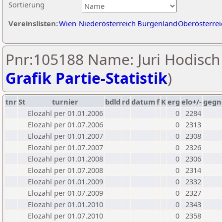
Sortierung
Vereinslisten:
Wien
Niederösterreich
Burgenland
Oberösterrei
Pnr:105188 Name: Juri Hodisch 
Grafik Partie-Statistik
)
tnr
St
turnier
bdld
rd
datum
f
K
erg
elo+/-
gegn
Elozahl per 01.01.2006
0
2284
Elozahl per 01.07.2006
0
2313
Elozahl per 01.01.2007
0
2308
Elozahl per 01.07.2007
0
2326
Elozahl per 01.01.2008
0
2306
Elozahl per 01.07.2008
0
2314
Elozahl per 01.01.2009
0
2332
Elozahl per 01.07.2009
0
2327
Elozahl per 01.01.2010
0
2343
Elozahl per 01.07.2010
0
2358