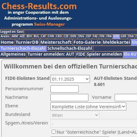
Logged on: Gast
Arabic
ARM
AZE
BIH
BUL
CAT
CHN
CRO
CZE
DEN
ENG
ESP
FAI
FIN
FRA
GER
GRE
INA
I
Home
TurnierDB
Meisterschaft
Foto-Galerie
Meldekartei
El
Turnierschach-Elozahl
Schnellschach-Elozahl
Allgemeines
Turnier anmelden: AUT
FIDE
Spieler anmelden
Elo AU
Willkommen bei den offiziellen Turnierscha
FIDE-Elolisten Stand
AUT-Elolisten Stand
8.601
Personennummer
Nachname
Vorname
Ebene
Bundesland
Spgem./Kreis/Verein
Nur "österreichische" Spieler (Land=A