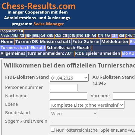
Logged on: Gast
Arabic
ARM
AZE
BIH
BUL
CAT
CHN
CRO
CZE
DEN
ENG
ESP
FAI
FIN
FRA
GER
GRE
INA
I
Home
TurnierDB
Meisterschaft
Foto-Galerie
Meldekartei
El
Turnierschach-Elozahl
Schnellschach-Elozahl
Allgemeines
Turnier anmelden: AUT
FIDE
Spieler anmelden
Elo AU
Willkommen bei den offiziellen Turnierscha
FIDE-Elolisten Stand
AUT-Elolisten Stand
13.945
Personennummer
Nachname
Vorname
Ebene
Bundesland
Spgem./Kreis/Verein
Nur "österreichische" Spieler (Land=A