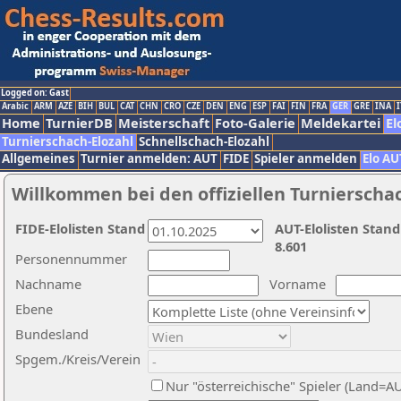
Logged on: Gast
Arabic
ARM
AZE
BIH
BUL
CAT
CHN
CRO
CZE
DEN
ENG
ESP
FAI
FIN
FRA
GER
GRE
INA
I
Home
TurnierDB
Meisterschaft
Foto-Galerie
Meldekartei
El
Turnierschach-Elozahl
Schnellschach-Elozahl
Allgemeines
Turnier anmelden: AUT
FIDE
Spieler anmelden
Elo AU
Willkommen bei den offiziellen Turnierscha
FIDE-Elolisten Stand
AUT-Elolisten Stand
8.601
Personennummer
Nachname
Vorname
Ebene
Bundesland
Spgem./Kreis/Verein
Nur "österreichische" Spieler (Land=A