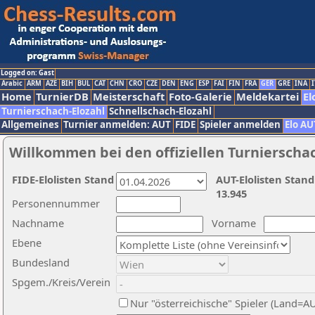
Logged on: Gast
Arabic
ARM
AZE
BIH
BUL
CAT
CHN
CRO
CZE
DEN
ENG
ESP
FAI
FIN
FRA
GER
GRE
INA
I
Home
TurnierDB
Meisterschaft
Foto-Galerie
Meldekartei
El
Turnierschach-Elozahl
Schnellschach-Elozahl
Allgemeines
Turnier anmelden: AUT
FIDE
Spieler anmelden
Elo AU
Willkommen bei den offiziellen Turnierscha
FIDE-Elolisten Stand
AUT-Elolisten Stand
13.945
Personennummer
Nachname
Vorname
Ebene
Bundesland
Spgem./Kreis/Verein
Nur "österreichische" Spieler (Land=A