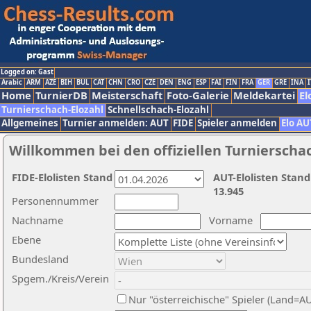
Logged on: Gast
Arabic
ARM
AZE
BIH
BUL
CAT
CHN
CRO
CZE
DEN
ENG
ESP
FAI
FIN
FRA
GER
GRE
INA
I
Home
TurnierDB
Meisterschaft
Foto-Galerie
Meldekartei
El
Turnierschach-Elozahl
Schnellschach-Elozahl
Allgemeines
Turnier anmelden: AUT
FIDE
Spieler anmelden
Elo AU
Willkommen bei den offiziellen Turnierscha
FIDE-Elolisten Stand
AUT-Elolisten Stand
13.945
Personennummer
Nachname
Vorname
Ebene
Bundesland
Spgem./Kreis/Verein
Nur "österreichische" Spieler (Land=A