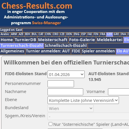
Logged on: Gast
Arabic
ARM
AZE
BIH
BUL
CAT
CHN
CRO
CZE
DEN
ENG
ESP
FAI
FIN
FRA
GER
GRE
INA
I
Home
TurnierDB
Meisterschaft
Foto-Galerie
Meldekartei
El
Turnierschach-Elozahl
Schnellschach-Elozahl
Allgemeines
Turnier anmelden: AUT
FIDE
Spieler anmelden
Elo AU
Willkommen bei den offiziellen Turnierscha
FIDE-Elolisten Stand
AUT-Elolisten Stand
13.945
Personennummer
Nachname
Vorname
Ebene
Bundesland
Spgem./Kreis/Verein
Nur "österreichische" Spieler (Land=A