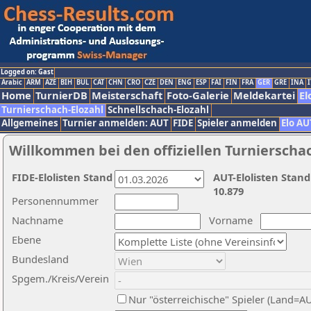
Logged on: Gast
Arabic
ARM
AZE
BIH
BUL
CAT
CHN
CRO
CZE
DEN
ENG
ESP
FAI
FIN
FRA
GER
GRE
INA
I
Home
TurnierDB
Meisterschaft
Foto-Galerie
Meldekartei
El
Turnierschach-Elozahl
Schnellschach-Elozahl
Allgemeines
Turnier anmelden: AUT
FIDE
Spieler anmelden
Elo AU
Willkommen bei den offiziellen Turnierscha
FIDE-Elolisten Stand
AUT-Elolisten Stand
10.879
Personennummer
Nachname
Vorname
Ebene
Bundesland
Spgem./Kreis/Verein
Nur "österreichische" Spieler (Land=A