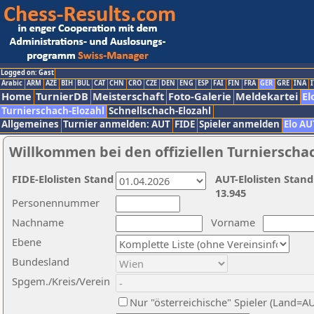
Logged on: Gast
Arabic
ARM
AZE
BIH
BUL
CAT
CHN
CRO
CZE
DEN
ENG
ESP
FAI
FIN
FRA
GER
GRE
INA
I
Home
TurnierDB
Meisterschaft
Foto-Galerie
Meldekartei
El
Turnierschach-Elozahl
Schnellschach-Elozahl
Allgemeines
Turnier anmelden: AUT
FIDE
Spieler anmelden
Elo AU
Willkommen bei den offiziellen Turnierscha
FIDE-Elolisten Stand
AUT-Elolisten Stand
13.945
Personennummer
Nachname
Vorname
Ebene
Bundesland
Spgem./Kreis/Verein
Nur "österreichische" Spieler (Land=A