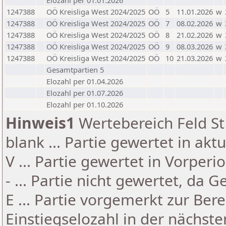
Elozahl per 01.01.2026
1247388
OÖ Kreisliga West 2024/2025
OÖ
5
11.01.2026
w
1247388
OÖ Kreisliga West 2024/2025
OÖ
7
08.02.2026
w
1247388
OÖ Kreisliga West 2024/2025
OÖ
8
21.02.2026
w
1247388
OÖ Kreisliga West 2024/2025
OÖ
9
08.03.2026
w
1247388
OÖ Kreisliga West 2024/2025
OÖ
10
21.03.2026
w
Gesamtpartien 5
Elozahl per 01.04.2026
Elozahl per 01.07.2026
Elozahl per 01.10.2026
Hinweis1
Wertebereich Feld St 
blank ... Partie gewertet in akt
V ... Partie gewertet in Vorperi
- ... Partie nicht gewertet, da 
E ... Partie vorgemerkt zur Be
Einstiegselozahl in der nächst