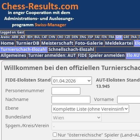
Logged on: Gast
Arabic
ARM
AZE
BIH
BUL
CAT
CHN
CRO
CZE
DEN
ENG
ESP
FAI
FIN
FRA
GER
GRE
INA
I
Home
TurnierDB
Meisterschaft
Foto-Galerie
Meldekartei
El
Turnierschach-Elozahl
Schnellschach-Elozahl
Allgemeines
Turnier anmelden: AUT
FIDE
Spieler anmelden
Elo AU
Willkommen bei den offiziellen Turnierscha
FIDE-Elolisten Stand
AUT-Elolisten Stand
13.945
Personennummer
Nachname
Vorname
Ebene
Bundesland
Spgem./Kreis/Verein
Nur "österreichische" Spieler (Land=A