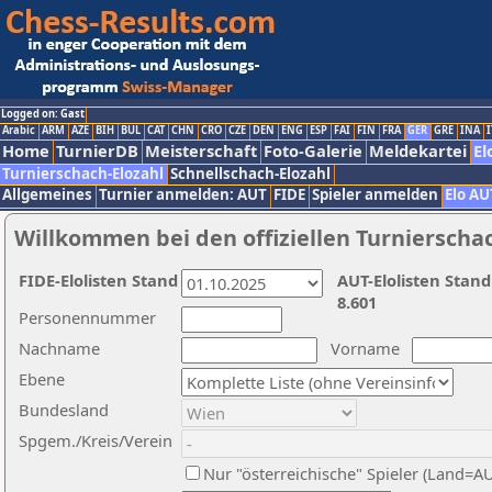
Logged on: Gast
Arabic
ARM
AZE
BIH
BUL
CAT
CHN
CRO
CZE
DEN
ENG
ESP
FAI
FIN
FRA
GER
GRE
INA
I
Home
TurnierDB
Meisterschaft
Foto-Galerie
Meldekartei
El
Turnierschach-Elozahl
Schnellschach-Elozahl
Allgemeines
Turnier anmelden: AUT
FIDE
Spieler anmelden
Elo AU
Willkommen bei den offiziellen Turnierscha
FIDE-Elolisten Stand
AUT-Elolisten Stand
8.601
Personennummer
Nachname
Vorname
Ebene
Bundesland
Spgem./Kreis/Verein
Nur "österreichische" Spieler (Land=A