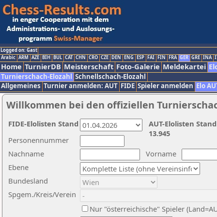
Logged on: Gast
Arabic
ARM
AZE
BIH
BUL
CAT
CHN
CRO
CZE
DEN
ENG
ESP
FAI
FIN
FRA
GER
GRE
INA
I
Home
TurnierDB
Meisterschaft
Foto-Galerie
Meldekartei
El
Turnierschach-Elozahl
Schnellschach-Elozahl
Allgemeines
Turnier anmelden: AUT
FIDE
Spieler anmelden
Elo AU
Willkommen bei den offiziellen Turnierscha
FIDE-Elolisten Stand
AUT-Elolisten Stand
13.945
Personennummer
Nachname
Vorname
Ebene
Bundesland
Spgem./Kreis/Verein
Nur "österreichische" Spieler (Land=A