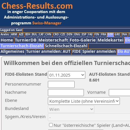
Logged on: Gast
Arabic
ARM
AZE
BIH
BUL
CAT
CHN
CRO
CZE
DEN
ENG
ESP
FAI
FIN
FRA
GER
GRE
INA
I
Home
TurnierDB
Meisterschaft
Foto-Galerie
Meldekartei
El
Turnierschach-Elozahl
Schnellschach-Elozahl
Allgemeines
Turnier anmelden: AUT
FIDE
Spieler anmelden
Elo AU
Willkommen bei den offiziellen Turnierscha
FIDE-Elolisten Stand
AUT-Elolisten Stand
8.601
Personennummer
Nachname
Vorname
Ebene
Bundesland
Spgem./Kreis/Verein
Nur "österreichische" Spieler (Land=A