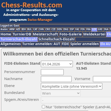
Logged on: Gast
Arabic
ARM
AZE
BIH
BUL
CAT
CHN
CRO
CZE
DEN
ENG
ESP
FAI
FIN
FRA
GER
GRE
INA
I
Home
TurnierDB
Meisterschaft
Foto-Galerie
Meldekartei
El
Turnierschach-Elozahl
Schnellschach-Elozahl
Allgemeines
Turnier anmelden: AUT
FIDE
Spieler anmelden
Elo AU
Willkommen bei den offiziellen Turnierscha
FIDE-Elolisten Stand
AUT-Elolisten Stand
13.945
Personennummer
Nachname
Vorname
Ebene
Bundesland
Spgem./Kreis/Verein
Nur "österreichische" Spieler (Land=A