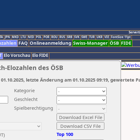
Servert
TA
JPN
MKD
LTU
NED
POL
POR
ROU
RUS
SRB
SVK
SWE
TUR
UKR
VIE
FontSize:11pt
ozahlen
FAQ
Onlineanmeldung
Swiss-Manager
ÖSB
FIDE
T
Elo Vorschau
Elo FIDE
ch-Elozahlen des ÖSB
 01.10.2025, letzte Änderung am 01.10.2025 09:19, gewertete P
Kategorie
Geschlecht
Spielberechtigung
Top 100
UT)