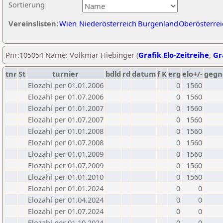
Sortierung
Vereinslisten:
Wien
Niederösterreich
Burgenland
Oberösterrei
Pnr:105054 Name: Volkmar Hiebinger (
Grafik Elo-Zeitreihe
,
Gr
tnr
St
turnier
bdld
rd
datum
f
K
erg
elo+/-
gegn
Elozahl per 01.01.2006
0
1560
Elozahl per 01.07.2006
0
1560
Elozahl per 01.01.2007
0
1560
Elozahl per 01.07.2007
0
1560
Elozahl per 01.01.2008
0
1560
Elozahl per 01.07.2008
0
1560
Elozahl per 01.01.2009
0
1560
Elozahl per 01.07.2009
0
1560
Elozahl per 01.01.2010
0
1560
Elozahl per 01.01.2024
0
0
Elozahl per 01.04.2024
0
0
Elozahl per 01.07.2024
0
0
Elozahl per 01.10.2024
0
0