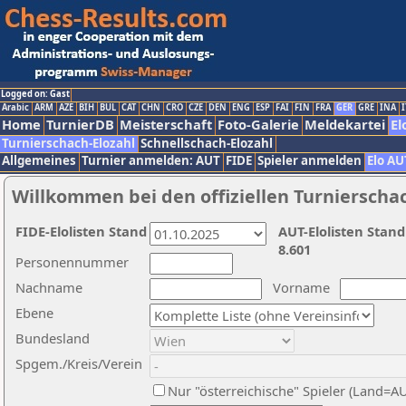
Logged on: Gast
Arabic
ARM
AZE
BIH
BUL
CAT
CHN
CRO
CZE
DEN
ENG
ESP
FAI
FIN
FRA
GER
GRE
INA
I
Home
TurnierDB
Meisterschaft
Foto-Galerie
Meldekartei
El
Turnierschach-Elozahl
Schnellschach-Elozahl
Allgemeines
Turnier anmelden: AUT
FIDE
Spieler anmelden
Elo AU
Willkommen bei den offiziellen Turnierscha
FIDE-Elolisten Stand
AUT-Elolisten Stand
8.601
Personennummer
Nachname
Vorname
Ebene
Bundesland
Spgem./Kreis/Verein
Nur "österreichische" Spieler (Land=A