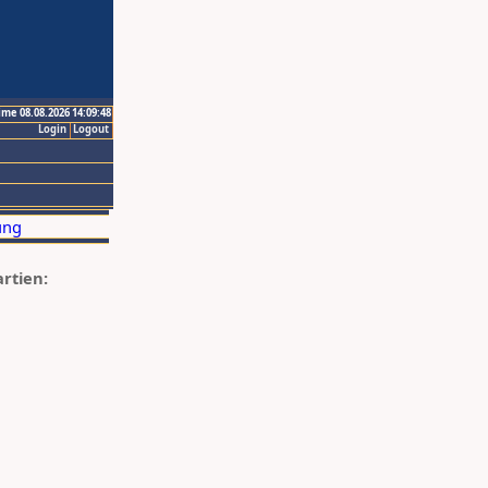
ime 08.08.2026 14:09:48
Login
Logout
artien: