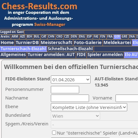
Logged on: Gast
Arabic
ARM
AZE
BIH
BUL
CAT
CHN
CRO
CZE
DEN
ENG
ESP
FAI
FIN
FRA
GER
GRE
INA
I
Home
TurnierDB
Meisterschaft
Foto-Galerie
Meldekartei
El
Turnierschach-Elozahl
Schnellschach-Elozahl
Allgemeines
Turnier anmelden: AUT
FIDE
Spieler anmelden
Elo AU
Willkommen bei den offiziellen Turnierscha
FIDE-Elolisten Stand
AUT-Elolisten Stand
13.945
Personennummer
Nachname
Vorname
Ebene
Bundesland
Spgem./Kreis/Verein
Nur "österreichische" Spieler (Land=A