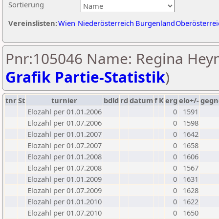
Sortierung
Vereinslisten:
Wien
Niederösterreich
Burgenland
Oberösterrei
Pnr:105046 Name: Regina Heyn
Grafik Partie-Statistik
)
tnr
St
turnier
bdld
rd
datum
f
K
erg
elo+/-
gegn
Elozahl per 01.01.2006
0
1591
Elozahl per 01.07.2006
0
1598
Elozahl per 01.01.2007
0
1642
Elozahl per 01.07.2007
0
1658
Elozahl per 01.01.2008
0
1606
Elozahl per 01.07.2008
0
1567
Elozahl per 01.01.2009
0
1631
Elozahl per 01.07.2009
0
1628
Elozahl per 01.01.2010
0
1622
Elozahl per 01.07.2010
0
1650