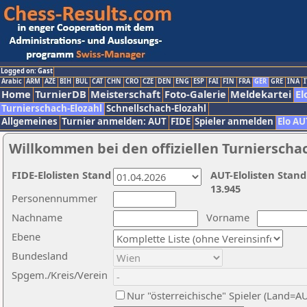
Logged on: Gast
Arabic
ARM
AZE
BIH
BUL
CAT
CHN
CRO
CZE
DEN
ENG
ESP
FAI
FIN
FRA
GER
GRE
INA
I
Home
TurnierDB
Meisterschaft
Foto-Galerie
Meldekartei
El
Turnierschach-Elozahl
Schnellschach-Elozahl
Allgemeines
Turnier anmelden: AUT
FIDE
Spieler anmelden
Elo AU
Willkommen bei den offiziellen Turnierscha
FIDE-Elolisten Stand
AUT-Elolisten Stand
13.945
Personennummer
Nachname
Vorname
Ebene
Bundesland
Spgem./Kreis/Verein
Nur "österreichische" Spieler (Land=A