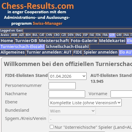
Logged on: Gast
Arabic
ARM
AZE
BIH
BUL
CAT
CHN
CRO
CZE
DEN
ENG
ESP
FAI
FIN
FRA
GER
GRE
INA
I
Home
TurnierDB
Meisterschaft
Foto-Galerie
Meldekartei
El
Turnierschach-Elozahl
Schnellschach-Elozahl
Allgemeines
Turnier anmelden: AUT
FIDE
Spieler anmelden
Elo AU
Willkommen bei den offiziellen Turnierscha
FIDE-Elolisten Stand
AUT-Elolisten Stand
13.945
Personennummer
Nachname
Vorname
Ebene
Bundesland
Spgem./Kreis/Verein
Nur "österreichische" Spieler (Land=A