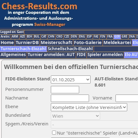
Logged on: Gast
Arabic
ARM
AZE
BIH
BUL
CAT
CHN
CRO
CZE
DEN
ENG
ESP
FAI
FIN
FRA
GER
GRE
INA
I
Home
TurnierDB
Meisterschaft
Foto-Galerie
Meldekartei
El
Turnierschach-Elozahl
Schnellschach-Elozahl
Allgemeines
Turnier anmelden: AUT
FIDE
Spieler anmelden
Elo AU
Willkommen bei den offiziellen Turnierscha
FIDE-Elolisten Stand
AUT-Elolisten Stand
8.601
Personennummer
Nachname
Vorname
Ebene
Bundesland
Spgem./Kreis/Verein
Nur "österreichische" Spieler (Land=A