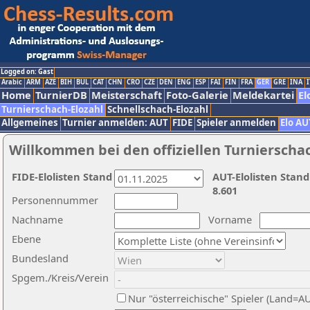
Logged on: Gast
Arabic
ARM
AZE
BIH
BUL
CAT
CHN
CRO
CZE
DEN
ENG
ESP
FAI
FIN
FRA
GER
GRE
INA
I
Home
TurnierDB
Meisterschaft
Foto-Galerie
Meldekartei
El
Turnierschach-Elozahl
Schnellschach-Elozahl
Allgemeines
Turnier anmelden: AUT
FIDE
Spieler anmelden
Elo AU
Willkommen bei den offiziellen Turnierscha
FIDE-Elolisten Stand
AUT-Elolisten Stand
8.601
Personennummer
Nachname
Vorname
Ebene
Bundesland
Spgem./Kreis/Verein
Nur "österreichische" Spieler (Land=A