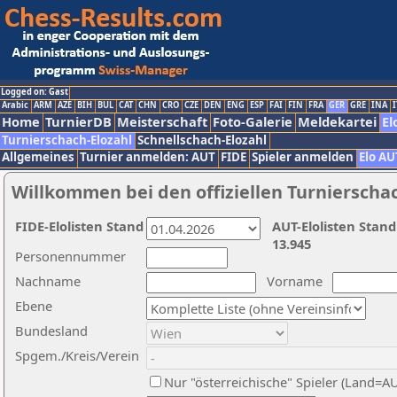
Logged on: Gast
Arabic
ARM
AZE
BIH
BUL
CAT
CHN
CRO
CZE
DEN
ENG
ESP
FAI
FIN
FRA
GER
GRE
INA
I
Home
TurnierDB
Meisterschaft
Foto-Galerie
Meldekartei
El
Turnierschach-Elozahl
Schnellschach-Elozahl
Allgemeines
Turnier anmelden: AUT
FIDE
Spieler anmelden
Elo AU
Willkommen bei den offiziellen Turnierscha
FIDE-Elolisten Stand
AUT-Elolisten Stand
13.945
Personennummer
Nachname
Vorname
Ebene
Bundesland
Spgem./Kreis/Verein
Nur "österreichische" Spieler (Land=A