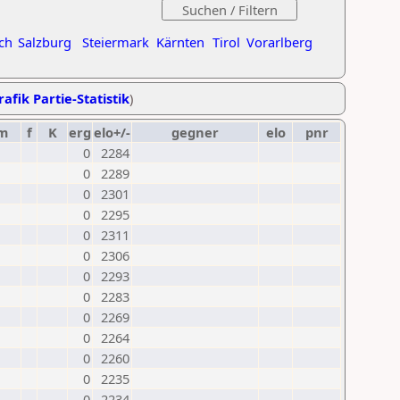
ch
Salzburg
Steiermark
Kärnten
Tirol
Vorarlberg
rafik Partie-Statistik
)
m
f
K
erg
elo+/-
gegner
elo
pnr
0
2284
0
2289
0
2301
0
2295
0
2311
0
2306
0
2293
0
2283
0
2269
0
2264
0
2260
0
2235
0
2234