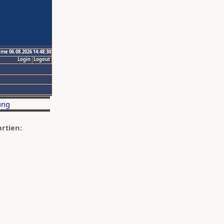
ime 06.08.2026 14:48:30
Login
Logout
artien: