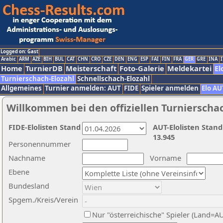
Logged on: Gast
Arabic
ARM
AZE
BIH
BUL
CAT
CHN
CRO
CZE
DEN
ENG
ESP
FAI
FIN
FRA
GER
GRE
INA
I
Home
TurnierDB
Meisterschaft
Foto-Galerie
Meldekartei
El
Turnierschach-Elozahl
Schnellschach-Elozahl
Allgemeines
Turnier anmelden: AUT
FIDE
Spieler anmelden
Elo AU
Willkommen bei den offiziellen Turnierscha
FIDE-Elolisten Stand
AUT-Elolisten Stand
13.945
Personennummer
Nachname
Vorname
Ebene
Bundesland
Spgem./Kreis/Verein
Nur "österreichische" Spieler (Land=A