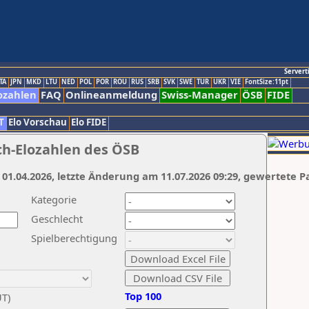
Servert
TA
JPN
MKD
LTU
NED
POL
POR
ROU
RUS
SRB
SVK
SWE
TUR
UKR
VIE
FontSize:11pt
ozahlen
FAQ
Onlineanmeldung
Swiss-Manager
ÖSB
FIDE
T
Elo Vorschau
Elo FIDE
ch-Elozahlen des ÖSB
 01.04.2026, letzte Änderung am 11.07.2026 09:29, gewertete P
Kategorie
Geschlecht
Spielberechtigung
Top 100
UT)