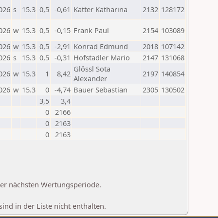
026
s
15.3
0,5
-0,61
Katter Katharina
2132
128172
026
w
15.3
0,5
-0,15
Frank Paul
2154
103089
026
w
15.3
0,5
-2,91
Konrad Edmund
2018
107142
026
s
15.3
0,5
-0,31
Hofstadler Mario
2147
131068
Glössl Sota
026
w
15.3
1
8,42
2197
140854
Alexander
026
w
15.3
0
-4,74
Bauer Sebastian
2305
130502
3,5
3,4
0
2166
0
2163
0
2163
 der nächsten Wertungsperiode.
d in der Liste nicht enthalten.