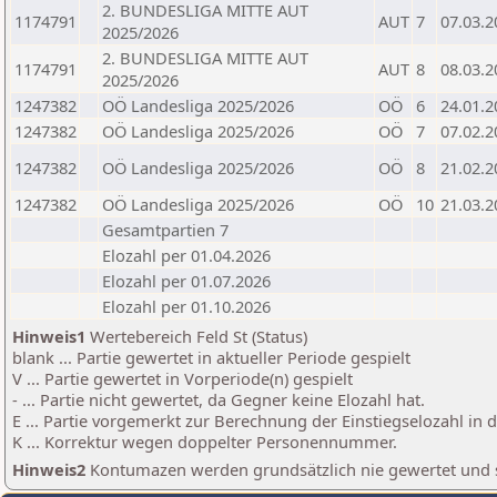
2. BUNDESLIGA MITTE AUT
1174791
AUT
7
07.03.2
2025/2026
2. BUNDESLIGA MITTE AUT
1174791
AUT
8
08.03.2
2025/2026
1247382
OÖ Landesliga 2025/2026
OÖ
6
24.01.2
1247382
OÖ Landesliga 2025/2026
OÖ
7
07.02.2
1247382
OÖ Landesliga 2025/2026
OÖ
8
21.02.2
1247382
OÖ Landesliga 2025/2026
OÖ
10
21.03.2
Gesamtpartien 7
Elozahl per 01.04.2026
Elozahl per 01.07.2026
Elozahl per 01.10.2026
Hinweis1
Wertebereich Feld St (Status)
blank ... Partie gewertet in aktueller Periode gespielt
V ... Partie gewertet in Vorperiode(n) gespielt
- ... Partie nicht gewertet, da Gegner keine Elozahl hat.
E ... Partie vorgemerkt zur Berechnung der Einstiegselozahl in
K ... Korrektur wegen doppelter Personennummer.
Hinweis2
Kontumazen werden grundsätzlich nie gewertet und sin