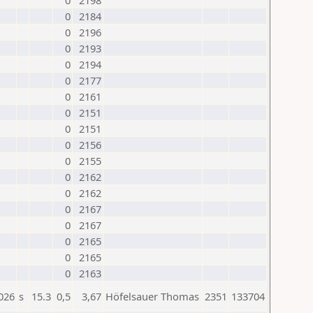
0
2198
0
2184
0
2196
0
2193
0
2194
0
2177
0
2161
0
2151
0
2151
0
2156
0
2155
0
2162
0
2162
0
2167
0
2167
0
2165
0
2165
0
2163
026
s
15.3
0,5
3,67
Höfelsauer Thomas
2351
133704