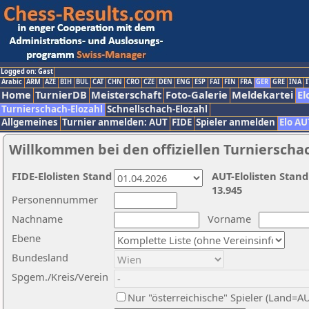
Logged on: Gast
Arabic
ARM
AZE
BIH
BUL
CAT
CHN
CRO
CZE
DEN
ENG
ESP
FAI
FIN
FRA
GER
GRE
INA
I
Home
TurnierDB
Meisterschaft
Foto-Galerie
Meldekartei
El
Turnierschach-Elozahl
Schnellschach-Elozahl
Allgemeines
Turnier anmelden: AUT
FIDE
Spieler anmelden
Elo AU
Willkommen bei den offiziellen Turnierscha
FIDE-Elolisten Stand
AUT-Elolisten Stand
13.945
Personennummer
Nachname
Vorname
Ebene
Bundesland
Spgem./Kreis/Verein
Nur "österreichische" Spieler (Land=A