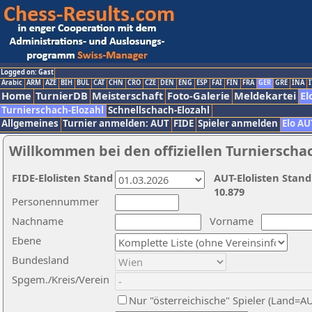
Logged on: Gast
Arabic
ARM
AZE
BIH
BUL
CAT
CHN
CRO
CZE
DEN
ENG
ESP
FAI
FIN
FRA
GER
GRE
INA
I
Home
TurnierDB
Meisterschaft
Foto-Galerie
Meldekartei
El
Turnierschach-Elozahl
Schnellschach-Elozahl
Allgemeines
Turnier anmelden: AUT
FIDE
Spieler anmelden
Elo AU
Willkommen bei den offiziellen Turnierscha
FIDE-Elolisten Stand
AUT-Elolisten Stand
10.879
Personennummer
Nachname
Vorname
Ebene
Bundesland
Spgem./Kreis/Verein
Nur "österreichische" Spieler (Land=A