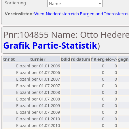
Sortierung
Vereinslisten:
Wien
Niederösterreich
Burgenland
Oberösterrei
Pnr:104855 Name: Otto Hedere
Grafik Partie-Statistik
)
tnr
St
turnier
bdld
rd
datum
f
K
erg
elo+/-
gegn
Elozahl per 01.01.2006
0
0
Elozahl per 01.07.2006
0
0
Elozahl per 01.01.2007
0
0
Elozahl per 01.07.2007
0
0
Elozahl per 01.01.2008
0
0
Elozahl per 01.07.2008
0
0
Elozahl per 01.01.2009
0
0
Elozahl per 01.07.2009
0
0
Elozahl per 01.01.2010
0
0
Elozahl per 01.07.2010
0
0