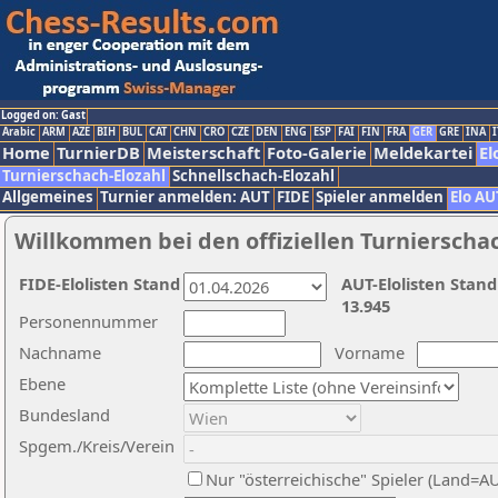
Logged on: Gast
Arabic
ARM
AZE
BIH
BUL
CAT
CHN
CRO
CZE
DEN
ENG
ESP
FAI
FIN
FRA
GER
GRE
INA
I
Home
TurnierDB
Meisterschaft
Foto-Galerie
Meldekartei
El
Turnierschach-Elozahl
Schnellschach-Elozahl
Allgemeines
Turnier anmelden: AUT
FIDE
Spieler anmelden
Elo AU
Willkommen bei den offiziellen Turnierscha
FIDE-Elolisten Stand
AUT-Elolisten Stand
13.945
Personennummer
Nachname
Vorname
Ebene
Bundesland
Spgem./Kreis/Verein
Nur "österreichische" Spieler (Land=A