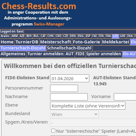
Logged on: Gast
Arabic
ARM
AZE
BIH
BUL
CAT
CHN
CRO
CZE
DEN
ENG
ESP
FAI
FIN
FRA
GER
GRE
INA
I
Home
TurnierDB
Meisterschaft
Foto-Galerie
Meldekartei
El
Turnierschach-Elozahl
Schnellschach-Elozahl
Allgemeines
Turnier anmelden: AUT
FIDE
Spieler anmelden
Elo AU
Willkommen bei den offiziellen Turnierscha
FIDE-Elolisten Stand
AUT-Elolisten Stand
13.945
Personennummer
Nachname
Vorname
Ebene
Bundesland
Spgem./Kreis/Verein
Nur "österreichische" Spieler (Land=A