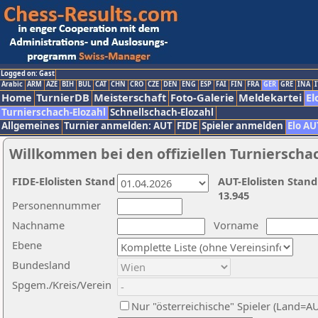
Logged on: Gast
Arabic
ARM
AZE
BIH
BUL
CAT
CHN
CRO
CZE
DEN
ENG
ESP
FAI
FIN
FRA
GER
GRE
INA
I
Home
TurnierDB
Meisterschaft
Foto-Galerie
Meldekartei
El
Turnierschach-Elozahl
Schnellschach-Elozahl
Allgemeines
Turnier anmelden: AUT
FIDE
Spieler anmelden
Elo AU
Willkommen bei den offiziellen Turnierscha
FIDE-Elolisten Stand
AUT-Elolisten Stand
13.945
Personennummer
Nachname
Vorname
Ebene
Bundesland
Spgem./Kreis/Verein
Nur "österreichische" Spieler (Land=A